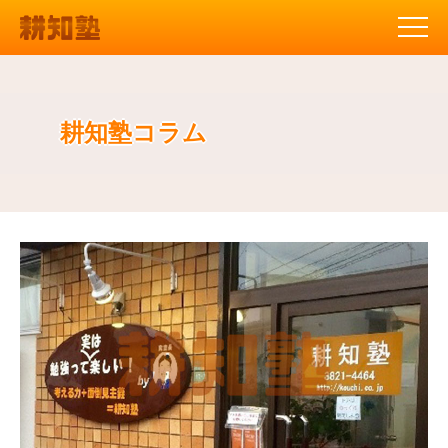
耕知塾コラム