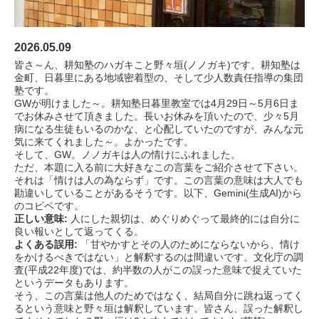
2026.05.09
皆さ～ん、耕知塾のハガキこと野々垣(ノノガキ)です。耕知塾は
金町、日暮里にある地域密着型の、そして少人数責任指導の集団
塾です。
GWが明けました～。耕知塾日暮里教室では4月29日～5月6日ま
でお休みさせて頂きました。長いお休みを頂いたので、少々5月
病になる生徒もいるのかな、と心配していたのですが、みんな元
気に来てくれました～。よかったです。
そして、GW。ノノガキは人の情けにふれました。
ただ、本題に入る前に大好きなこの言葉をご紹介させて下さい。
それは「情けは人の為ならず」です。この言葉の意味は大人でも
勘違いしていることがあるそうです。以下、Gemini(生成AI)から
のコピペです。
正しい意味:
人にした親切は、めぐりめぐって最終的には自分に
良い報いとして返ってくる。
よくある誤用:
「甘やかすとその人のためにならないから、情け
をかけるべきではない」と解釈するのは間違いです。文化庁の調
査(平成22年度)では、約半数の人がこの誤った意味で捉えていた
というデータもあります。
そう、この言葉は他人のためではなく、結局自分に跳ね返ってく
るという意味と野々垣は解釈しています。皆さん、誤った解釈し