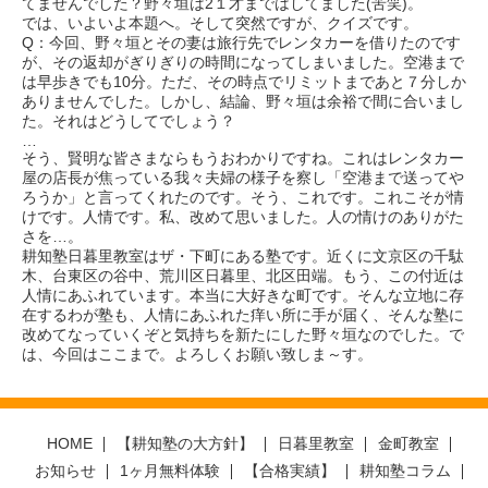
てませんでした？野々垣は2１才まではしてました(苦笑)。
では、いよいよ本題へ。そして突然ですが、クイズです。
Q：今回、野々垣とその妻は旅行先でレンタカーを借りたのです
が、その返却がぎりぎりの時間になってしまいました。空港まで
は早歩きでも10分。ただ、その時点でリミットまであと７分しか
ありませんでした。しかし、結論、野々垣は余裕で間に合いまし
た。それはどうしてでしょう？
…
そう、賢明な皆さまならもうおわかりですね。これはレンタカー
屋の店長が焦っている我々夫婦の様子を察し「空港まで送ってや
ろうか」と言ってくれたのです。そう、これです。これこそが情
けです。人情です。私、改めて思いました。人の情けのありがた
さを…。
耕知塾日暮里教室はザ・下町にある塾です。近くに文京区の千駄
木、台東区の谷中、荒川区日暮里、北区田端。もう、この付近は
人情にあふれています。本当に大好きな町です。そんな立地に存
在するわが塾も、人情にあふれた痒い所に手が届く、そんな塾に
改めてなっていくぞと気持ちを新たにした野々垣なのでした。で
は、今回はここまで。よろしくお願い致しま～す。
HOME
【耕知塾の大方針】
日暮里教室
金町教室
お知らせ
1ヶ月無料体験
【合格実績】
耕知塾コラム