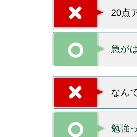
20
急がば
なん
勉強っ