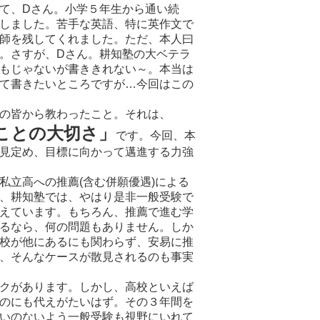
て、Dさん。小学５年生から通い続
しました。苦手な英語、特に英作文で
師を残してくれました。ただ、本人曰
。さすが、Dさん。耕知塾の大ベテラ
もじゃないが書ききれない～。本当は
て書きたいところですが…今回はこの
の皆から教わったこと。それは、
ことの大切さ」
です。今回、本
見定め、目標に向かって邁進する力強
私立高への推薦(含む併願優遇)による
、耕知塾では、やはり是非一般受験で
えています。もちろん、推薦で進む学
るなら、何の問題もありません。しか
校が他にあるにも関わらず、安易に推
、そんなケースが散見されるのも事実
クがあります。しかし、高校といえば
のにも代えがたいはず。その３年間を
いのないよう一般受験も視野にいれて