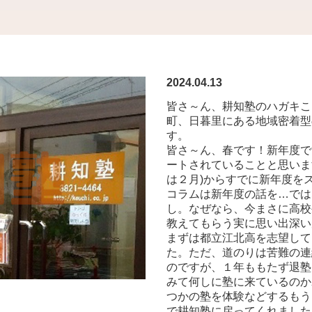
2024.04.13
皆さ～ん、耕知塾のハガキこ
町、日暮里にある地域密着型
す。
皆さ～ん、春です！新年度で
ートされていることと思いま
は２月)からすでに新年度を
コラムは新年度の話を…では
し。なぜなら、今まさに高校
教えてもらう実に思い出深い
まずは都立江北高を志望して
た。ただ、道のりは苦難の連
のですが、１年ももたず退塾
みて何しに塾に来ているのか
つかの塾を体験などするもう
で耕知塾に戻ってくれました