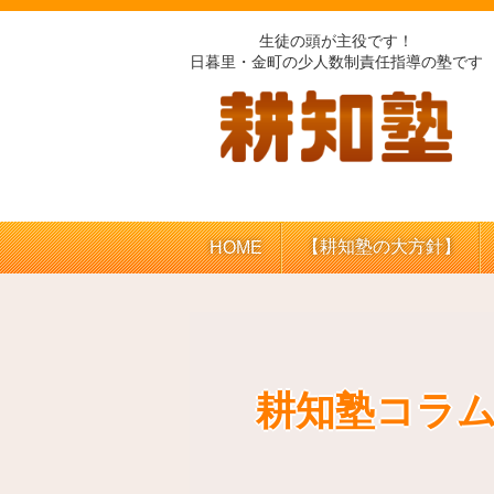
生徒の頭が主役です！
日暮里・金町の少人数制責任指導の塾です
【耕知塾の大方針】
HOME
耕知塾コラ