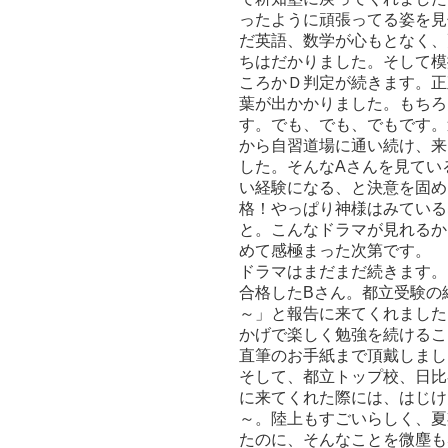
ったように頑張ってる姿を見
だ英語、数学が心もとなく、
ちはだかりました。そして模
ころかＤ判定が続きます。正
葉が出かかりました。もちろ
す。でも、でも、でもです。
から自習道場に通い続け、来
した。そんなAさんを見てい
い経験になる、と決意を固め
格！やっぱり神様はみている
と。こんなドラマが見れるか
めて感極まった次第です。
ドラマはまだまだ続きます。
合格したBさん。都立受験の
～」と報告に来てくれました
かげで楽しく勉強を続けるこ
直筆のお手紙まで頂戴しまし
そして、都立トップ校、日比
に来てくれた際には、はじけ
～。陸上もすごいらしく、夏
たのに、そんなことを微塵も