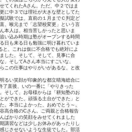
せてくれたAさん。ただ、中２ではま
更に中３では理社が大きな壁としてた
擬試験では、直前の１月までＣ判定ど
直、喉元まで「志望校変更」という言
ん本人は、相当苦しかったと思いま
追い込み時期は塾がオープンする時間
る日も来る日も勉強に明け暮れていま
ると、これは仮に不合格でも絶対によ
ました。そして、そして、見事に合
な、そしてAさん本当にすごいな、
らこの仕事はやりがいがあるな、と改
明るい笑顔が印象的な都立晴海総合に
終了直後、いの一番に「やりきった
。そして、お母様からは「耕知塾のお
とができた、頑張る土台ができた」と
た。本当によかった、おめでとう～。
谷高合格のCさん。ご両親と合格報告
んばかりの笑顔をみせてくれました
期講習などは少しお休みがあったりし
感じさせないような生徒でした。部活