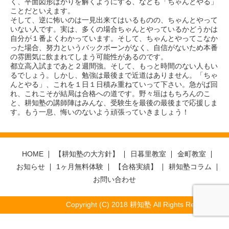
く、平面図形ばかりを解くようにする、なども「ちゃんとやる」
ことだといえます。
そして、逆に怖いのは一見出来てはいるものの、ちゃんとやって
いない人です。実は、多くの場合ちゃんとやっているかどうかは
自分が１番よくわかっています。そして、ちゃんとやってこなか
った場合、努力というバックボーンがなく、自信がないため本番
の雰囲気に飲まれてしまう可能性があるのです。
都立高入試まであと２週間強。そして、もっと時間のない人もい
るでしょう。しかし、勉強は最後まで近道はありません。「ちゃ
んとやる」、これを１日１日積み重ねていって下さい。急がば回
れ、これこそが結局は合格への道です。野々垣はもちろんのこ
と、耕知塾の講師陣はみんな、受験生を最後の最後まで応援しま
す。もう一息、悔いのないよう頑張っていきましょう！
HOME
【耕知塾の大方針】
日暮里教室
金町教室
お知らせ
1ヶ月無料体験
【合格実績】
耕知塾コラム
お問い合わせ
Copyright (C) 2018 耕知塾 All Rights Reserved.
Warning
: Undefined array key "jump" in