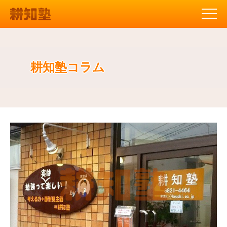
耕知塾コラム