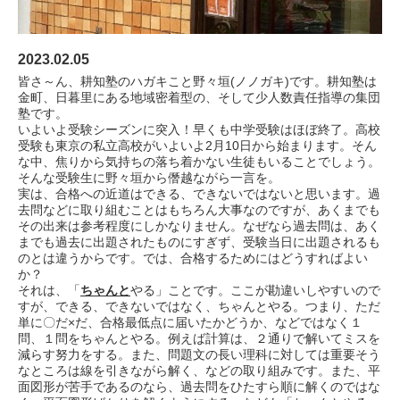
2023.02.05
皆さ～ん、耕知塾のハガキこと野々垣(ノノガキ)です。耕知塾は
金町、日暮里にある地域密着型の、そして少人数責任指導の集団
塾です。
いよいよ受験シーズンに突入！早くも中学受験はほぼ終了。高校
受験も東京の私立高校がいよいよ2月10日から始まります。そん
な中、焦りから気持ちの落ち着かない生徒もいることでしょう。
そんな受験生に野々垣から僭越ながら一言を。
実は、合格への近道はできる、できないではないと思います。過
去問などに取り組むことはもちろん大事なのですが、あくまでも
その出来は参考程度にしかなりません。なぜなら過去問は、あく
までも過去に出題されたものにすぎず、受験当日に出題されるも
のとは違うからです。では、合格するためにはどうすればよい
か？
それは、「
ちゃんと
やる」ことです。ここが勘違いしやすいので
すが、できる、できないではなく、ちゃんとやる。つまり、ただ
単に〇だ×だ、合格最低点に届いたかどうか、などではなく１
問、１問をちゃんとやる。例えば計算は、２通りで解いてミスを
減らす努力をする。また、問題文の長い理科に対しては重要そう
なところは線を引きながら解く、などの取り組みです。また、平
面図形が苦手であるのなら、過去問をひたすら順に解くのではな