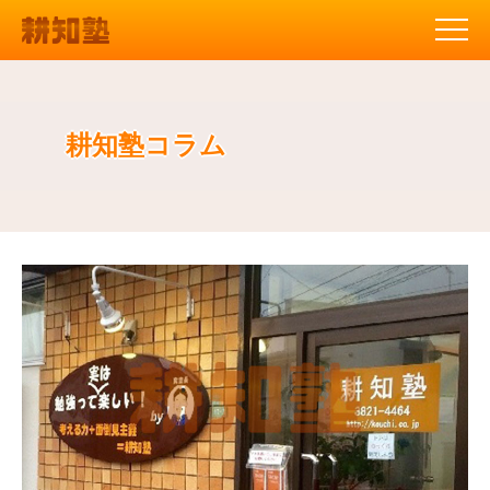
耕知塾コラム