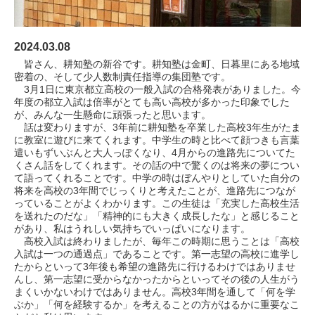
2024.03.08
皆さん、耕知塾の新谷です。耕知塾は金町、日暮里にある地域
密着の、そして少人数制責任指導の集団塾です。
3月1日に東京都立高校の一般入試の合格発表がありました。今
年度の都立入試は倍率がとても高い高校が多かった印象でした
が、みんな一生懸命に頑張ったと思います。
話は変わりますが、3年前に耕知塾を卒業した高校3年生がたま
に教室に遊びに来てくれます。中学生の時と比べて顔つきも言葉
遣いもずいぶんと大人っぽくなり、4月からの進路先についてた
くさん話をしてくれます。その話の中で驚くのは将来の夢につい
て語ってくれることです。中学の時はぼんやりとしていた自分の
将来を高校の3年間でじっくりと考えたことが、進路先につなが
っていることがよくわかります。この生徒は「充実した高校生活
を送れたのだな」「精神的にも大きく成長したな」と感じること
があり、私はうれしい気持ちでいっぱいになります。
高校入試は終わりましたが、毎年この時期に思うことは「高校
入試は一つの通過点」であることです。第一志望の高校に進学し
たからといって3年後も希望の進路先に行けるわけではありませ
んし、第一志望に受からなかったからといってその後の人生がう
まくいかないわけではありません。高校3年間を通して「何を学
ぶか」「何を経験するか」を考えることの方がはるかに重要なこ