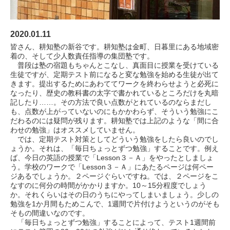
2020.01.11
皆さん、耕知塾の新谷です。耕知塾は金町、日暮里にある地域密
着の、そして少人数責任指導の集団塾です。
普段は塾の宿題もちゃんとこなし、真面目に授業を受けている
生徒ですが、定期テスト前になると変な勉強を始める生徒が出て
きます。提出するためにあわててワークを終わらせようと必死に
なったり、歴史の教科書の太字で書かれているところだけを丸暗
記したり……。その方法で良い点数がとれているのならまだし
も、点数が上がっていないのにもかかわらず、そういう勉強にこ
だわるのには疑問が残ります。耕知塾では上記のような「間に合
わせの勉強」はオススメしていません。
では、定期テスト対策としてどういう勉強をしたら良いのでし
ょうか。それは、「毎日ちょっとずつ勉強」することです。例え
ば、今日の英語の授業で「Lesson３－Ａ」をやったとしましょ
う。学校のワークで「Lesson３－Ａ」にあたるページは何ペー
ジあるでしょうか。２ページぐらいですね。では、２ページをこ
なすのに何分の時間がかかりますか。10～15分程度でしょう
か。それくらいはその日のうちにやってしまいましょう。少しの
勉強を1か月間もためこんで、1週間で片付けようというのがそも
そもの間違いなのです。
「毎日ちょっとずつ勉強」することによって、テスト1週間前