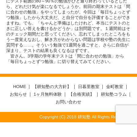
にテスト範囲の80～90％の勉強がひと通り終わっているとした
ら、どれだけ気が楽になるでしょうか。前回の期末テストは「間
に合わせの勉強」をやってしまったが、今回は「毎日ちょっとず
つ勉強」したから大丈夫だ、と自分で自分を評価することができ
ますね。でも、「ちゃんと準備はしたけれど、本当にテストのと
きに正しい答えを書けるかどうか」は別問題です。１週間前はそ
のチェック期間だと思ってください。忘れてしまったところをも
う一度覚えなおし、解き方がわからない問題は学校や塾の先生に
質問する……。そういう勉強で1週間を過ごすと、さらに自信が
深まり、テストの結果も良くなるはずです。
皆さん。3学期の学年末テストは「間に合わせの勉強」から
「毎日ちょっとずつ勉強」に切り替えてみてください。
HOME
【耕知塾の大方針】
日暮里教室
金町教室
お知らせ
1ヶ月無料体験
【合格実績】
耕知塾コラム
お問い合わせ
Copyright (C) 2018 耕知塾 All Rights Reserved.
Warning
: Undefined array key "jump" in
/home/kouchijuku/kouchi.link/public_html/wp-