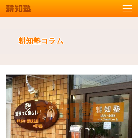
耕知塾コラム