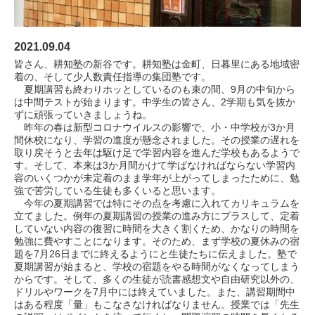
2021.09.04
皆さん、耕知塾の新谷です。耕知塾は金町、日暮里にある地域密
着の、そして少人数責任指導の集団塾です。
夏期講習も終わりホッとしているのも束の間、9月の中旬から
は中間テストが始まります。中学生の皆さん、2学期も気を抜か
ずに頑張っていきましょうね。
昨年の春は新型コロナウイルスの影響で、小・中学校が3か月
間休校になり、学習の進度が懸念されました。その授業の遅れを
取り戻そうと去年は駆け足で学習内容を進んだ学校もあるようで
す。そして、本来は3か月間かけて学ばなければならない学習内
容のいくつかが未定着のまま学年が上がってしまったために、勉
強で苦労している生徒も多くいると思います。
今年の夏期講習では特にその点を考慮に入れてカリキュラムを
立てました。例年の夏期講習の授業の進み方にプラスして、定着
していない内容の復習に時間を大きく割くため、かなりの時間を
勉強に費やすことになります。そのため、まず学校の夏休みの宿
題を7月26日までに終えるようにと生徒たちに伝えました。塾で
夏期講習が始まると、学校の宿題をやる時間がなくなってしまう
からです。そして、多くの生徒が読書感想文や自由研究以外の、
ドリルやワークを7月中には終えていました。また、講習期間中
はある程度「量」もこなさなければなりません。授業では「先生