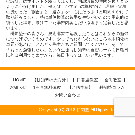
の説明」はポイントを絞って短くし、問題演習の時間を長くとる
ように心がけました。例えば、小学6年の算数では、理解・定着
の浅かった「割合」と「速さ」を中心にたっぷりと時間をかけて
取り組みました。特に単位換算の苦手な生徒がいたので重点的に
復習した結果、抜けていた学習内容もだいぶ埋まり定着したと思
います。
耕知塾生の皆さん。夏期講習で勉強したことはこれからの勉強
につなげていくものです。少しでもわからないところや未消化の
単元があれば、どんどん先生たちに質問してください。そして、
「もっと勉強したい」という生徒も耕知塾の自習ルームも日曜日
以外は利用できますから、毎日使ってほしいと思います。
HOME
【耕知塾の大方針】
日暮里教室
金町教室
お知らせ
1ヶ月無料体験
【合格実績】
耕知塾コラム
お問い合わせ
Copyright (C) 2018 耕知塾 All Rights Reserved.
Warning
: Undefined array key "jump" in
/home/kouchijuku/kouchi.link/public_html/wp-
content/themes/kouchi-solution/footer.php
on line
127