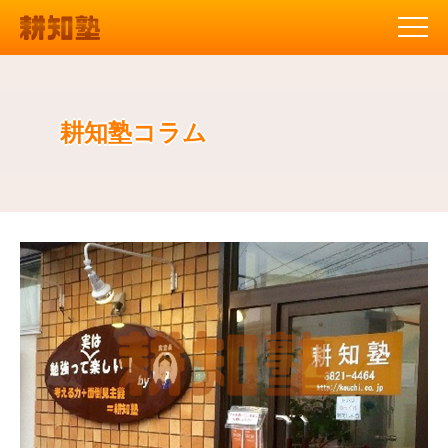
耕知塾コラム