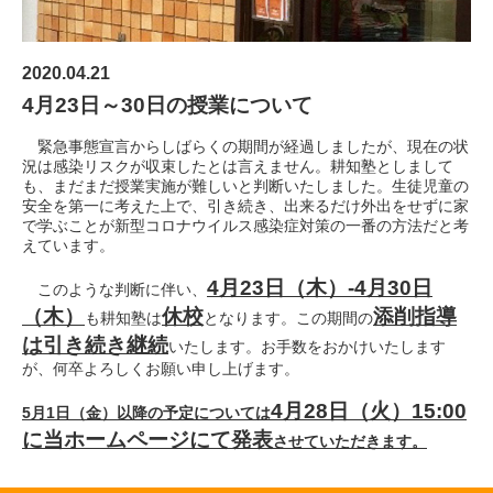
2020.04.21
4
月23日～30日の授業について
緊急事態宣言からしばらくの期間が経過しましたが、現在の状
況は感染リスクが収束したとは言えません。耕知塾としまして
も、まだまだ授業実施が難しいと判断いたしました。生徒児童の
安全を第一に考えた上で、引き続き、出来るだけ外出をせずに家
で学ぶことが新型コロナウイルス感染症対策の一番の方法だと考
えています。
4
月23日（木）-4月30日
このような判断に伴い、
（木）
休校
添削指導
も耕知塾は
となります。この期間の
は引き続き継続
いたします。お手数をおかけいたします
が、何卒よろしくお願い申し上げます。
4
月28日（火）15:00
5
月1日（金）以降の予定については
に当ホームページにて発表
させていただきます。