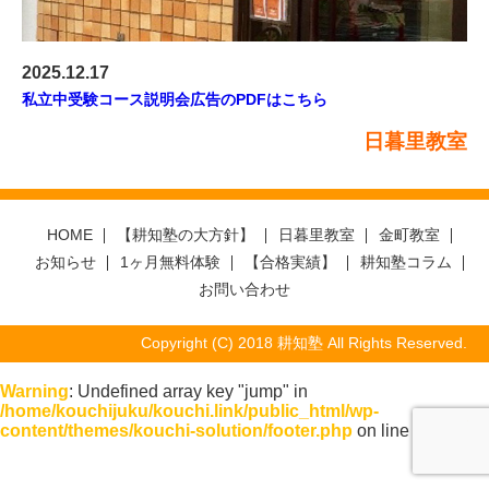
2025.12.17
私立中受験コース説明会広告のPDFはこちら
日暮里教室
HOME
【耕知塾の大方針】
日暮里教室
金町教室
お知らせ
1ヶ月無料体験
【合格実績】
耕知塾コラム
お問い合わせ
Copyright (C) 2018 耕知塾 All Rights Reserved.
Warning
: Undefined array key "jump" in
/home/kouchijuku/kouchi.link/public_html/wp-
content/themes/kouchi-solution/footer.php
on line
127