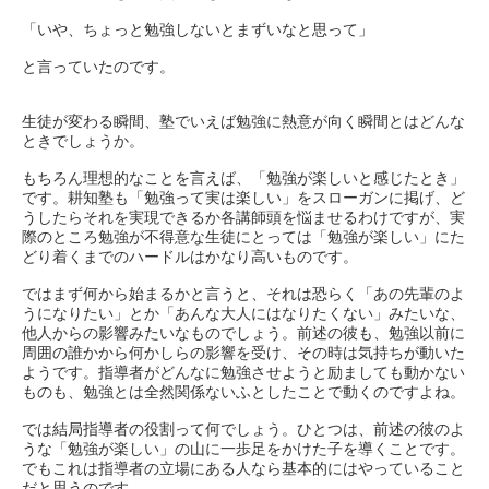
「いや、ちょっと勉強しないとまずいなと思って」
と言っていたのです。
生徒が変わる瞬間、塾でいえば勉強に熱意が向く瞬間とはどんな
ときでしょうか。
もちろん理想的なことを言えば、「勉強が楽しいと感じたとき」
です。耕知塾も「勉強って実は楽しい」をスローガンに掲げ、ど
うしたらそれを実現できるか各講師頭を悩ませるわけですが、実
際のところ勉強が不得意な生徒にとっては「勉強が楽しい」にた
どり着くまでのハードルはかなり高いものです。
ではまず何から始まるかと言うと、それは恐らく「あの先輩のよ
うになりたい」とか「あんな大人にはなりたくない」みたいな、
他人からの影響みたいなものでしょう。前述の彼も、勉強以前に
周囲の誰かから何かしらの影響を受け、その時は気持ちが動いた
ようです。指導者がどんなに勉強させようと励ましても動かない
ものも、勉強とは全然関係ないふとしたことで動くのですよね。
では結局指導者の役割って何でしょう。ひとつは、前述の彼のよ
うな「勉強が楽しい」の山に一歩足をかけた子を導くことです。
でもこれは指導者の立場にある人なら基本的にはやっていること
だと思うのです。