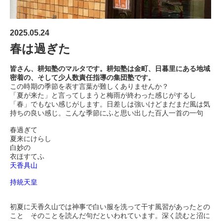
2025.05.24
春は過ぎた
皆さん、耕知塾のマルタです。耕知塾は金町、日暮里にある地域
密着の、そして少人数責任指導の集団塾です。
この時期の季節を表す言葉が難しくありませんか？
「夏が来た」と言ってしまうと梅雨が終わった感じがするし
「春」でもない感じがします。日差しは強いけどまだまだ風は気
持ちの良い感じ。こんな季節にふと思い出した百人一首の一句
春過ぎて
夏来にけらし
白妙の
衣ほすてふ
天香具山
持統天皇
初夏に天香久山では神事で白い服を洗って干す風習があったとの
こと そのことを読んだ句だといわれています。深く読むと沼に