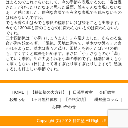
はまるのでこれぐらいにして、今の季節を表現するのに「春は過
ぎた」がぴったりだなぁと思った反面、誰もそんな表現しないな
ぁ と感じました。便利な言葉でも有名な表現でも残らないもの
は残らないんですね。
でも天香久山は今でも奈良の橿原にいけば登ることも出来ます。
今から1300年も昔のことなのに変わらないものは変わらないん
ですね。
二十四節気は「小満（しょうまん）」を迎えました。あらゆる生
命が満ち始める頃。「陽気、天地に満ちて、草木やや繁る」と言
われるように、草木は青々と茂り、田植えを終えたばかりの稲
も、すくすくと成長を始めます。まさに「小」さなものが「満」
ちていく季節。生命力あふれる小満の季節です。極端に暑くもな
く寒くもない（日によって暑すぎたり寒すぎたりしますが）勉強
するにも好ましい季節ですね。
HOME
【耕知塾の大方針】
日暮里教室
金町教室
お知らせ
1ヶ月無料体験
【合格実績】
耕知塾コラム
お問い合わせ
Copyright (C) 2018 耕知塾 All Rights Reserved.