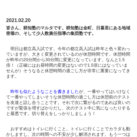
2021.02.20
皆さん、耕知塾のマルタです。耕知塾は金町、日暮里にある地域
密着の、そして少人数責任指導の集団塾です。
明日は都立高入試です。今年の都立高入試は昨年と色々変わっ
ていますが、大きく変更されているのが休憩時間です。休憩時間
が昨年の20分間から30分間に変更になっています。なんと1.5
倍！（正確にはお昼時間の変更はないので1.5倍にはなっていま
せんが）そうなると休憩時間の過ごし方が非常に重要になってき
ます。
昨年も似たようなことを書きました
が、一番やってはいけなく
て一番やってしまいそうな休憩時間の過ごし方は休憩前のテスト
を友達と話し合うことです。それで次に繋がるのであれば良いの
ですが緊張を増すばかりだし、次のテスト中に気になったりする
と最悪です。切り替えをしっかりしましょう！
おすすめはトイレに行くこと。トイレに行くことでカラダも動
かしますし、次の時間への不安が少し解消されます。もう一つは