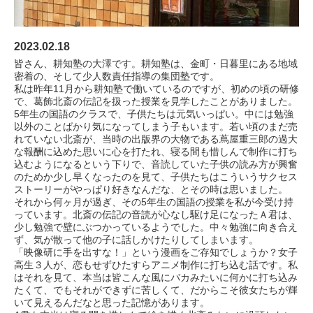
2023.02.18
皆さん、耕知塾の大澤です。耕知塾は、金町・日暮里にある地域
密着の、そして少人数責任指導の集団塾です。
私は昨年11月から耕知塾で働いているのですが、初めの頃の研修
で、葛飾北斎の伝記を扱った授業を見学したことがありました。
5年生の国語のクラスで、子供たちは元気いっぱい。中には勉強
以外のことばかり気になってしまう子もいます。若い頃のまだ売
れていない北斎が、当時の出版界の大物である蔦屋重三郎の過大
な報酬に込めた思いに心を打たれ、寝る間も惜しんで制作に打ち
込むようになるという下りで、音読していた子供の読み方が興奮
のためか少し早くなったのを見て、子供たちはこういうサクセス
ストーリーがやっぱり好きなんだな、とその時は思いました。
それから何ヶ月が過ぎ、その5年生の国語の授業を私が今受け持
っています。北斎の伝記の音読が心なし駆け足になったＡ君は、
少し勉強で壁にぶつかっているようでした。中々勉強に向き合え
ず、気が散って他の子に話しかけたりしてしまいます。
「映像研に手を出すな！」という漫画をご存知でしょうか？女子
高生３人が、恋もせずひたすらアニメ制作に打ち込む話です。私
はそれを見て、本当は皆こんな風にバカみたいに何かに打ち込み
たくて、でもそれができずに苦しくて、だからこそ彼女たちが輝
いて見えるんだなと思った記憶があります。