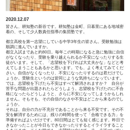
2020.12.07
皆さん、耕知塾の新谷です。耕知塾は金町、日暮里にある地域密
着の、そして少人数責任指導の集団塾です。
都立高校を第一志望にしている中学3年生の皆さん。受験勉強は
順調に進んでいますか。
都立入試まであと約80日。毎年この時期になると急に勉強に自信
がなくなったり、受験を乗り越えられるか不安になったりする生
徒がいます。そして、「志望校を下げれば大丈夫かな」などと考
えてしまうこともあるかと思います。でも、よく考えてみてくだ
さい。自信がなくなったり、不安になったりするのは君だけでし
ょうか。受験生というのは皆同じような気持ちになっています。
では、志望校を下げたら不安はすべて解消されますか？ 自分が
苦手な問題が出題されたらどうしよう。志望校を下げたのに不合
格になったらどうしようと、さらに不安になってしまうかもしれ
ません。そもそも、その自信のなさや不安はどこから来るのでし
ょうか。
それは、自分の力が不充分であることから来る不安です。その不
安を解消するためには、残りの時間を使って「合格できる力」を
準備すればよいだけです。80日間はとても短く感じます。昨日で
きなかったことが今日もできなかったりするとイライラすること